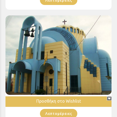
Λεπτομέρειες
Ιερός Ναός Αγίου Αθανασίου Αιγίου
Προσθήκη στο Wishlist
Λεπτομέρειες