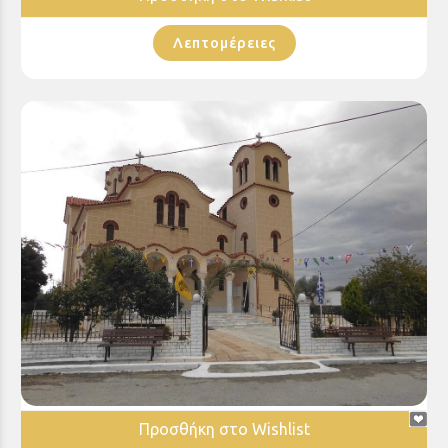
Λεπτομέρειες
Ιερός Ναός Αγίου Αλεξίου Σταφιδαλώνων Αιγίου
Προσθήκη στο Wishlist