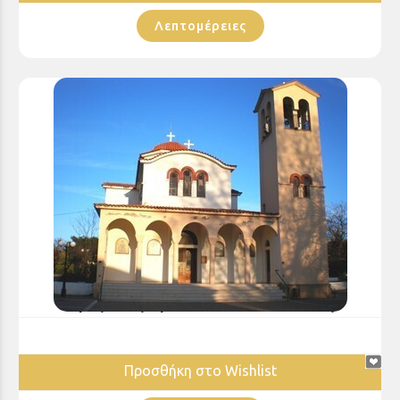
Λεπτομέρειες
Ιερός Ναός Αγίου Αθανασίου Κουνινάς
Προσθήκη στο Wishlist