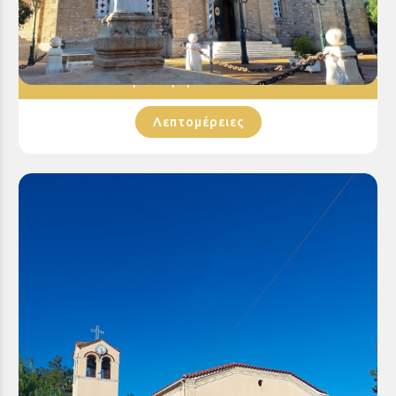
Ιερός Ναός Αγίου Βασιλείου Σελιανιτίκων
Προσθήκη στο Wishlist
Λεπτομέρειες