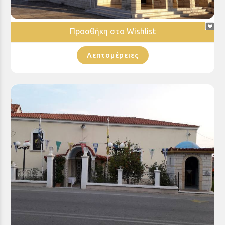
Προσθήκη στο Wishlist
Λεπτομέρειες
Ιερός Ναός Αγίας Βαρβάρας Νικολαιίκων