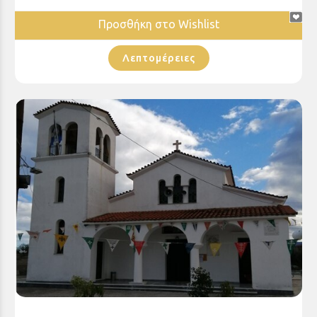
Προσθήκη στο Wishlist
Λεπτομέρειες
Ιερός Ναός Αγίου Ανδρέα Διγελιωτίκων Αιγίου