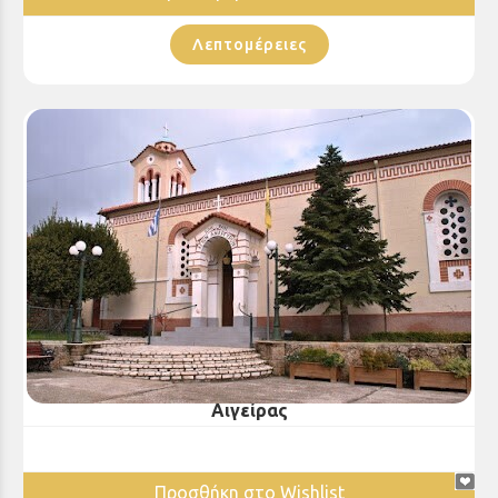
Λεπτομέρειες
Ιερός Ναός Αγίων Αναργύρων Αμπελοκήπων
Αιγείρας
Προσθήκη στο Wishlist