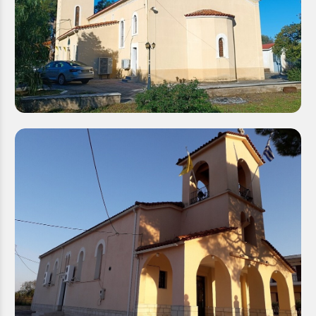
Ιερός Ναός Αγίου Βασιλείου Ελαιώνος
Προσθήκη στο Wishlist
Λεπτομέρειες
Ιερός Ναός Αγίου Βασιλείου Βαλιμιτίκων Αιγίου