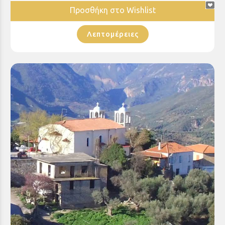
Προσθήκη στο Wishlist
Λεπτομέρειες
Ιερός Ναός Αγίου Ανδρέα - Αχλαδιά Αιγίου