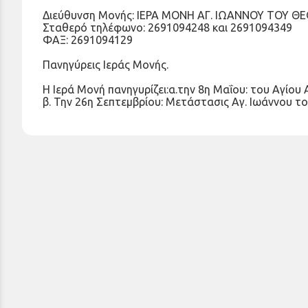
Διεύθυνση Μονής: ΙΕΡΑ ΜΟΝΗ ΑΓ. ΙΩΑΝΝΟΥ ΤΟΥ ΘΕΟ
Σταθερό τηλέφωνο: 2691094248 και 2691094349
ΦΑΞ: 2691094129
Πανηγύρεις Ιεράς Μονής.
Η Ιερά Μονή πανηγυρίζει:α.την 8η Μαΐου: του Αγίο
β. Την 26η Σεπτεμβρίου: Μετάστασις Αγ. Ιωάννου τ