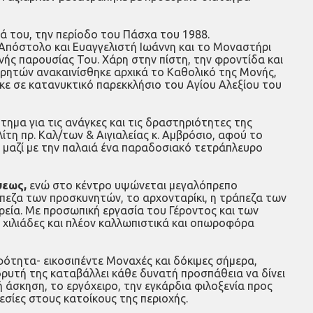
ά του, την περίοδο του Πάσχα του 1988.
 Απόστολο και Ευαγγελιστή Ιωάννη και το Μοναστήρι
ής παρουσίας Του. Χάρη στην πίστη, την φροντίδα και
ρητών ανακαινίσθηκε αρχικά το Καθολικό της Μονής,
κε σε κατανυκτικό παρεκκλήσιο του Αγίου Αλεξίου του
ημα για τις ανάγκες και τις δραστηριότητες της
η πρ. Καλ/των & Αιγιαλείας κ. Αμβρόσιο, αφού το
αν μαζί με την παλαιά ένα παραδοσιακό τετράπλευρο
ψεως,
ενώ στο κέντρο υψώνεται μεγαλόπρεπο
άπεζα των προσκυνητών, το αρχονταρίκι, η τράπεζα των
τρεία. Με προσωπική εργασία του Γέροντος και των
 χιλιάδες και πλέον καλλωπιστικά και οπωροφόρα
ότητα- εικοσιπέντε Μοναχές και δόκιμες σήμερα,
δρυτή της καταβάλλει κάθε δυνατή προσπάθεια να δίνει
άσκηση, το εργόχειρο, την εγκάρδια φιλοξενία προς
σίες στους κατοίκους της περιοχής.