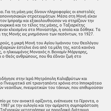
. Για τη μάχη μας δίνουν πληροφορίες οι επιστολές
ελοποννησιακών στρατευμάτων. Μέσα στη Μονή είχαν
στον Ιμπραήμ και εξακολουθούσαν να στηρίζουν την
ρκικά και το τέλος της μάχης, ο Ταξιαρχίτης
εναν κλεισμένα στο Μοναστήρι, η οποία και δόθηκε. Τα
α της Μονής εις μνημόσυνο των πεσόντων, το 1927.
ρούς, η μικρή Μονή του Αγίου Ιωάννου του Θεολόγου
ξιαρχών έστελνε ένα από τα μέλη της, κατά κανόνα
, ο ηλικιωμένος Μοναχός π. Βενιαμίν Μάργαρης,
ι ο Θεός ανθρώπους, που θα έδιναν ζωή στο
ύ οδήγησε στην Ιερά Μητρόπολη Καλαβρύτων και
χο Πνευματικό επί τριανταπέντε χρόνια στο Ιπποκράτειο
ν νεανίδων, πνευματικών του τέκνων, που επιθυμούσαν
ίο με τον ανοικτό ορίζοντα, ενέπνευσε το Γέροντα, ο
υ 1987 με την ευλογία και την αμέριστη συμπαράσταση
 Ταξιαρχών μετατράπηκε με προεδρικό διάταγμα