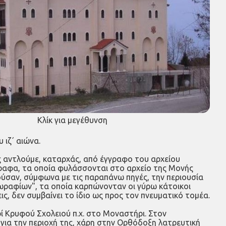
Κλίκ για μεγέθυνση
 ιζ΄ αιώνα.
ς αντλούμε, καταρχάς, από έγγραφο του αρχείου
γγραφα, τα οποία φυλάσσονται στο αρχείο της Μονής
λούσαν, σύμφωνα με τις παραπάνω πηγές, την περιουσία
ωραφίων", τα οποία καρπώνονταν οι γύρω κάτοικοι
ς, δεν συμβαίνει το ίδιο ως προς τον πνευματικό τομέα.
ρί Κρυφού Σχολειού π.χ. στο Μοναστήρι. Στον
για την περιοχή της, χάρη στην Ορθόδοξη λατρευτική