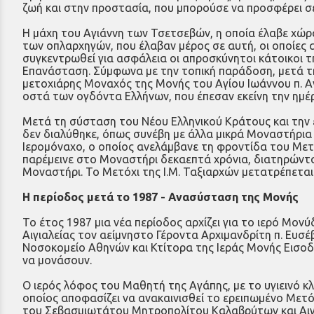
ζωή και στην προστασία, που μπορούσε να προσφέρει σε
Η μάχη του Αγιάννη των Τσετσεβών, η οποία έλαβε χώρα 
των οπλαρχηγών, που έλαβαν μέρος σε αυτή, οι οποίε
συγκεντρωθεί για ασφάλεια οι απροσκύνητοι κάτοικοι τ
Επανάσταση. Σύμφωνα με την τοπική παράδοση, μετά τη
μετοχιάρης Μοναχός της Μονής του Αγίου Ιωάννου π. Αν
οστά των ογδόντα Ελλήνων, που έπεσαν εκείνη την ημέ
Μετά τη σύσταση του Νέου Ελληνικού Κράτους και την
δεν διαλύθηκε, όπως συνέβη με άλλα μικρά Μοναστήρια
Ιερομόναχο, ο οποίος ανελάμβανε τη φροντίδα του Μετο
παρέμεινε στο Μοναστήρι δεκαεπτά χρόνια, διατηρώντας
Μοναστήρι. Το Μετόχι της Ι.Μ. Ταξιαρχών μετατρέπεται 
Η περίοδος μετά το 1987 - Ανασύσταση της Μονής
Το έτος 1987 μια νέα περίοδος αρχίζει για το ιερό Μο
Αιγιαλείας τον αείμνηστο Γέροντα Αρχιμανδρίτη π. Ευσέ
Νοσοκομείο Αθηνών και Κτίτορα της Ιεράς Μονής Εισο
να μονάσουν.
Ο ιερός λόφος του Μαθητή της Αγάπης, με το υγιεινό κλ
οποίος αποφασίζει να ανακαινισθεί το ερειπωμένο Μετό
του Σεβασμιωτάτου Μητροπολίτου Καλαβρύτων και Αιγια