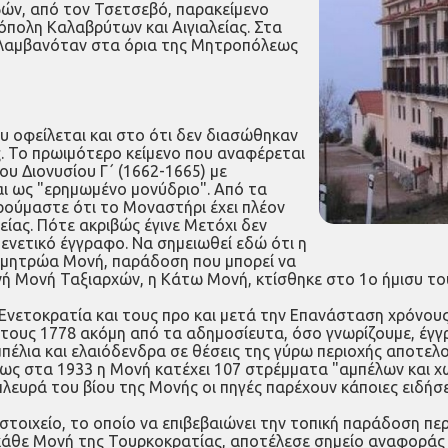
βών, από τον Τσετσεβό, παρακείμενο
όπολη Καλαβρύτων και Αιγιαλείας. Στα
ριλαμβανόταν στα όρια της Μητροπόλεως
υ οφείλεται και στο ότι δεν διασώθηκαν
ς. Το πρωιμότερο κείμενο που αναφέρεται
ου Διονυσίου Γ΄ (1662-1665) με
αι ως "ερημωμένο μονύδριο". Από τα
ρούμαστε ότι το Μοναστήρι έχει πλέον
ίας. Πότε ακριβώς έγινε Μετόχι δεν
ενετικό έγγραφο. Να σημειωθεί εδώ ότι η
η μητρώα Μονή, παράδοση που μπορεί να
νή Μονή Ταξιαρχών, η Κάτω Μονή, κτίσθηκε στο 1ο ήμισυ του
 Ενετοκρατία και τους προ και μετά την Επανάσταση χρόνου
υ έτους 1778 ακόμη από τα αδημοσίευτα, όσο γνωρίζουμε, έ
αμπέλια και ελαιόδενδρα σε θέσεις της γύρω περιοχής αποτε
τως στα 1933 η Μονή κατέχει 107 στρέμματα "αμπέλων και χ
λευρά του βίου της Μονής οι πηγές παρέχουν κάποιες ειδήσει
στοιχείο, το οποίο να επιβεβαιώνει την τοπική παράδοση πε
 κάθε Μονή της Τουρκοκρατίας, αποτέλεσε σημείο αναφοράς 