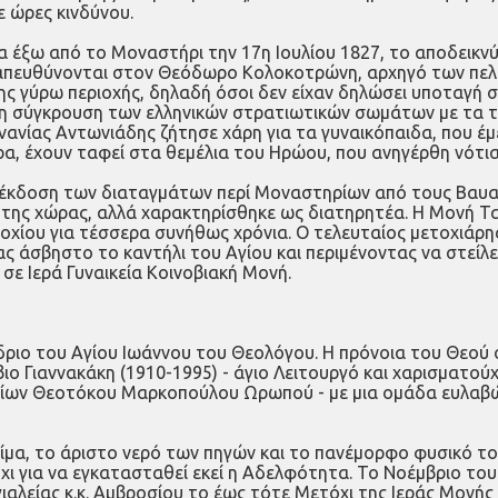
 ώρες κινδύνου.
έξω από το Μοναστήρι την 17η Ιουλίου 1827, το αποδεικνύει
ς απευθύνονται στον Θεόδωρο Κολοκοτρώνη, αρχηγό των π
ης γύρω περιοχής, δηλαδή όσοι δεν είχαν δηλώσει υποταγή 
 σύγκρουση των ελληνικών στρατιωτικών σωμάτων με τα του
ανίας Αντωνιάδης ζήτησε χάρη για τα γυναικόπαιδα, που έμ
ρα, έχουν ταφεί στα θεμέλια του Ηρώου, που ανηγέρθη νότι
 έκδοση των διαταγμάτων περί Μοναστηρίων από τους Βαυα
 της χώρας, αλλά χαρακτηρίσθηκε ως διατηρητέα. Η Μονή Τα
χίου για τέσσερα συνήθως χρόνια. Ο τελευταίος μετοχιάρης
 άσβηστο το καντήλι του Αγίου και περιμένοντας να στείλε
σε Ιερά Γυναικεία Κοινοβιακή Μονή.
νύδριο του Αγίου Ιωάννου του Θεολόγου. Η πρόνοια του Θεο
βιο Γιαννακάκη (1910-1995) - άγιο Λειτουργό και χαρισματού
δίων Θεοτόκου Μαρκοπούλου Ωρωπού - με μια ομάδα ευλαβώ
ίμα, το άριστο νερό των πηγών και το πανέμορφο φυσικό τοπ
χι για να εγκατασταθεί εκεί η Αδελφότητα. Το Νοέμβριο το
λείας κ.κ. Αμβροσίου το έως τότε Μετόχι της Ιεράς Μονής