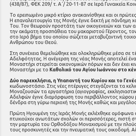
(438/87), ΦΕΚ 209/ τ. Α΄/ 20-11-87 σε Ιερά Γυναικεία Κο
Το ερειπωμένο μικρό κτίριο ανακαινίσθηκε και οι πρώτ
Η επαναλειτουργία της Μονής έγινε δεκτή με πάνδημη χ
Του. Τον θεωρούν προστάτη των οικογενειών και των α
την ακάματη προσπάθεια του μακαριστού Γέροντος, το
στο Ιερό βήμα του οποίου σώζεται μεταβυζαντινή τοιχο
Ανθρώπου του Θεού.
Στη συνέχεια θεμελιώθηκε και ολοκληρώθηκε μέσα σε τέ
Αδελφότητας. Η ανέγερση της νέας Μονής αποτελεί ένα
Μοναστήρι στερείται οικονομικών πόρων και δεν έχει κι
Μοναστήρι με το
Καθολικό του Αγίου Ιωάννου στο κέ
Δύο παρεκκλήσια, η Υπαπαντή του Κυρίου και το Γεν
κωδωνοστάσιο. Στις νέες πτέρυγες στεγάζονται τα κελι
Μοναζουσών τα εργαστήρια (αγιογραφίας, εκκλησιαστικού
Αδελφών έγινε διαμόρφωση του περιβάλλοντος χώρου με 
δένδρα στη γύρω περιοχή της Μονής καθώς και μεγάλο
Πρώτη Ηγουμένη της Ιεράς Μονής εκλέχθηκε ομόφωνα α
πτυχιούχοι ανωτάτων σχολών οι περισσότερες, πιστή στ
την μαρτυρία του Ορθοδόξου Μοναχισμού με την πλούσια
τους προσκυνητές και την πνευματική τους οικοδομή. Α