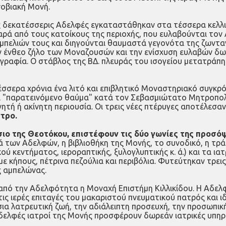
ινοβιακή Μονή.
ες δεκατέσσερις Αδελφές εγκαταστάθηκαν στα τέσσερα κελλι
αρά από τους κατοίκους της περιοχής, που ευλαβούνται τον
μπελιών τους και διηγούνται θαυμαστά γεγονότα της ζωνταν
ν ένθεο ζήλο των Μοναζουσών και την ενίσχυση ευλαβών δω
γραφία. Ο στάβλος της ΒΔ. πλευράς του ισογείου μετατράπη
σσερα χρόνια ένα λιτό και επιβλητικό Μοναστηριακό συγκρότ
 "παρατεινόμενο θαύμα" κατά τον Σεβασμιώτατο Μητροπολίτ
νητή ή ακίνητη περιουσία. Οι τρεις νέες πτέρυγες αποτέλεσ
ντρο.
έσιο της Θεοτόκου, επιστέφουν τις δύο γωνίες της προσό
ά των Αδελφών, η βιβλιοθήκη της Μονής, το συνοδικό, η τρ
 κεντήματος, ιεροραπτικής, ξυλογλυπτικής κ. ά.) και τα ια
κήπους, πέτρινα πεζούλια και περιβόλια. Φυτεύτηκαν τρεις
ς αμπελώνας.
πό την Αδελφότητα η Μοναχή Επιστήμη Κιλλικίδου. Η Αδελφ
ις ιερές επιταγές του μακαριστού πνευματικού πατρός και ι
 λατρευτική ζωή, την αδιάλειπτη προσευχή, την προσωπική 
δελφές ιατροί της Μονής προσφέρουν δωρεάν ιατρικές υπηρε