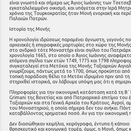
είναι γνωστό και σήμερα ως Άγιος Ιωάννης των Τσετσε
εγκαταλελειμμένο οικισμό, και υπάγεται στην Ιερά Μητρ
χρόνια της Τουρκοκρατίας ήταν Μονή ενοριακή και πε
Παλαιών Πατρών.
Ιστορία της Μονής
Η χρονολογία ιδρύσεως παραμένει άγνωστη, γεγονός πο
αρχειακές ή επιγραφικές μαρτυρίες στο χώρο της Μονή
στο ανδρικό τότε Μοναστήρι είναι σιγίλιο του Πατριάρχ
χρονολογία 1665, στο οποίο ο Άγιος Ιωάννης αναφέρετ
επόμενα σιγίλια των ετών 1749, 1775 και 1798 πληροφο
συγκαταλεγεί στα Μετόχια της Μονής Ταξιαρχών Αιγιαλε
γνωρίζουμε, πάντως μετά το 1700, όπως προκύπτει από 
τοπική παράδοση θέλει το Μετόχι ιδρυμένο πριν από τ
στηριχθεί ιστορικά, αν λάβουμε υπόψη μας ότι η σημερι
Πληροφορίες για την οικονομική κατάσταση κατά τη Β΄
Grimani της Βενετίας και από Πατριαρχικό επιτίμιο το
Ταξιαρχών και στα Γενικά Αρχεία του Κράτους. Αγροί, 
του Μοναστηριού, η οποία σήμερα δεν του ανήκει. Πάν
καταβάλλοντας χρηματικό ποσό. Αν για την οικονομική π
Δεν διασώθηκαν κειμήλια, χειρόγραφα, έντυπα ή κάποιο 
θρησκευτικό και κοινωνικό τομέα, όμως, η Μονή, όπως