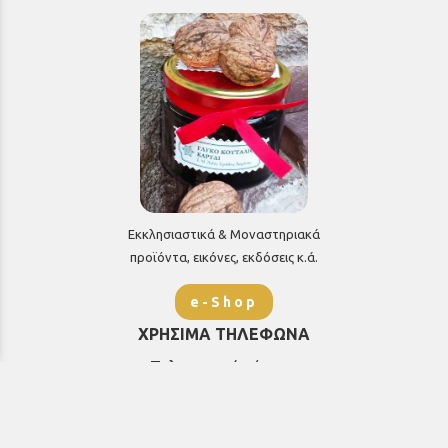
Εκκλησιαστικά & Μοναστηριακά
προϊόντα, εικόνες, εκδόσεις κ.ά.
e-Shop
ΧΡΗΣΙΜΑ ΤΗΛΕΦΩΝΑ
Τηλεφωνικό κέντρο:
26910 21776
&
26910 21777