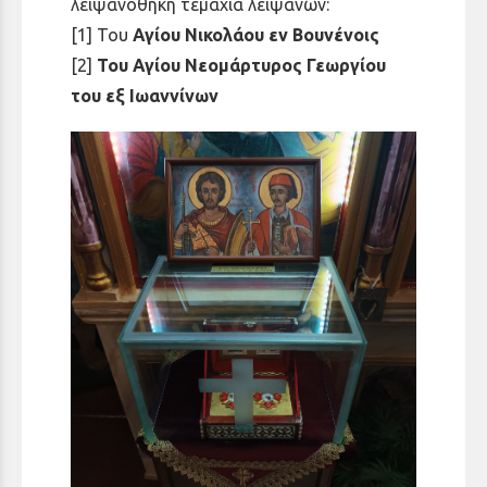
λειψανοθήκη τεμάχια λειψάνων:
[1] Του
Αγίου Νικολάου εν Βουνένοις
[2]
Του Αγίου Νεομάρτυρος Γεωργίου
του εξ Ιωαννίνων