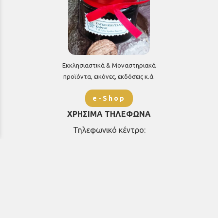
Εκκλησιαστικά & Μοναστηριακά
προϊόντα, εικόνες, εκδόσεις κ.ά.
e-Shop
ΧΡΗΣΙΜΑ ΤΗΛΕΦΩΝΑ
Τηλεφωνικό κέντρο:
26910 21776
&
26910 21777
1ος Όροφος
Πρωτοσύγκελλος: Εσωτερικό 207