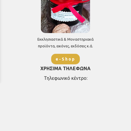
Εκκλησιαστικά & Μοναστηριακά
προϊόντα, εικόνες, εκδόσεις κ.ά.
e-Shop
ΧΡΗΣΙΜΑ ΤΗΛΕΦΩΝΑ
Τηλεφωνικό κέντρο:
26910 21776
&
26910 21777
1ος Όροφος
Πρωτοσύγκελλος: Εσωτερικό 207