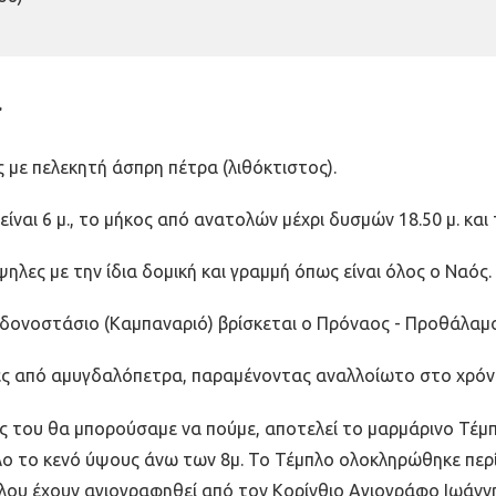
α
ς με πελεκητή άσπρη πέτρα (λιθόκτιστος).
αι 6 μ., το μήκος από ανατολών μέχρι δυσμών 18.50 μ. και τ
ψηλες με την ίδια δομική και γραμμή όπως είναι όλος ο Ναός
δονοστάσιο (Καμπαναριό) βρίσκεται ο Πρόναος - Προθάλαμ
ες από αμυγδαλόπετρα, παραμένοντας αναλλοίωτο στο χρόνο 
ς του θα μπορούσαμε να πούμε, αποτελεί το μαρμάρινο Τέμπ
λο το κενό ύψους άνω των 8μ. Το Τέμπλο ολοκληρώθηκε περί
λου έχουν αγιογραφηθεί από τον Κορίνθιο Αγιογράφο Ιωάννη