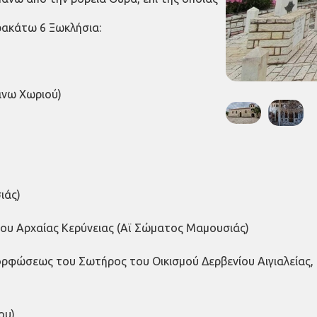
αρακάτω 6 Ξωκλήσια:
άνω Χωριού)
ιάς)
λου Αρχαίας Κερύνειας (Αϊ Σώματος Μαμουσιάς)
ορφώσεως του Σωτήρος του Οικισμού Δερβενίου Αιγιαλείας,
ου)