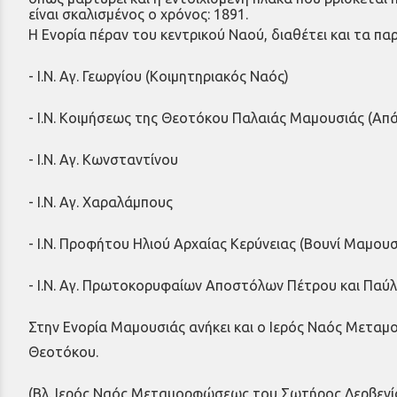
είναι σκαλισμένος ο χρόνος: 1891.
Η Ενορία πέραν του κεντρικού Ναού, διαθέτει και τα π
- Ι.Ν. Αγ. Γεωργίου (Κοιμητηριακός Ναός)
- Ι.Ν. Κοιμήσεως της Θεοτόκου Παλαιάς Μαμουσιάς (Απ
- Ι.Ν. Αγ. Κωνσταντίνου
- Ι.Ν. Αγ. Χαραλάμπους
- Ι.Ν. Προφήτου Ηλιού Αρχαίας Κερύνειας (Βουνί Μαμουσ
- Ι.Ν. Αγ. Πρωτοκορυφαίων Αποστόλων Πέτρου και Παύ
Στην Ενορία Μαμουσιάς ανήκει και ο Ιερός Ναός Μεταμ
Θεοτόκου.
(Βλ. Ιερός Ναός Μεταμορφώσεως του Σωτήρος Δερβενί