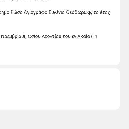
ερίφημο Ρώσο Αγιογράφο Ευγένιο Θεόδωρωφ, το έτος
οεμβρίου), Οσίου Λεοντίου του εν Αχαΐα (11