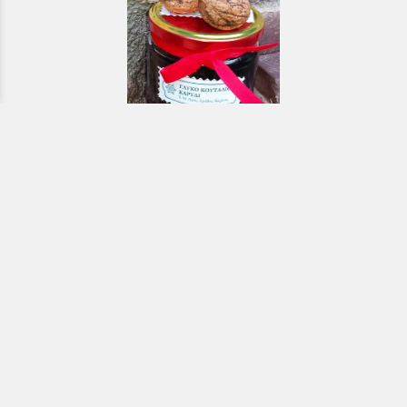
Εκκλησιαστικά & Μοναστηριακά
προϊόντα, εικόνες, εκδόσεις κ.ά.
e-Shop
ΧΡΗΣΙΜΑ ΤΗΛΕΦΩΝΑ
Τηλεφωνικό κέντρο:
26910 21776
&
26910 21777
1ος Όροφος