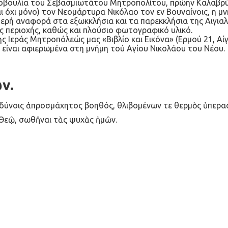
βουλία του Σεβασμιωτάτου Μητροπολίτου, πρώην Καλαβρύτω
 όχι μόνο) τον Νεομάρτυρα Νικόλαο τον εν Βουναίνοις, η μν
ομερή αναφορά στα εξωκκλήσια και τα παρεκκλήσια της Αιγι
ς περιοχής, καθώς και πλούσιο φωτογραφικό υλικό.
ης Ιεράς Μητροπόλεώς μας «Βιβλίο και Εικόνα» (Ερμού 21, Αί
 είναι αφιερωμένα στη μνήμη τού Αγίου Νικολάου του Νέου.
ν.
ινδύνοις ἀπροσμάχητος βοηθός, θλιβομένων τε θερμὸς ὑπερασ
 Θεῷ, σωθῆναι τὰς ψυχὰς ἡμῶν.