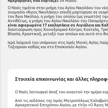
Ημερομηνίες που εορτάζει:
09 Μαΐου
Ο Ναός τιμάται στην μνήμη του Αγίου Νικολάου του νέου
ονομασία «Άγιος Νικολάκης» επειδή μαρτύρησε σε νεαρή 
τον Άγιο Νικόλαο, η μνήμη του οποίου (ως γνωστόν) τιμ
Αντιθέτως, η μνήμη του Αγίου Νικολάου του Οσιομάρτυρ
είναι αφιερωμένα 17 εκκλησάκια σε Αιγιάλεια και Κ
διασταύρωση προς Χιονοδρομικό Κέντρο, Κούτελη, Τριπ
Βλασία, Κραστικοί), μεταξύ των οποίων και αυτό στο Β
Ιερά λείψανά του υπάρχουν στις Ιερές Μονές Αγίας Λα
Ταξιαρχών καθώς και στο Επισκοπείο Αιγίου.
Στοιχεία επικοινωνίας και άλλες πληροφ
Ο Ναός λειτουργεί άπαξ του ενιαυτού την ημέρα εο
Από τις εκδόσεις της Ιεράς Μητροπόλεως Καλαβρύτω
Αρχιερατικού Επιτρόπου Αιγίου, με τίτλο «Ο Άγιος Ν