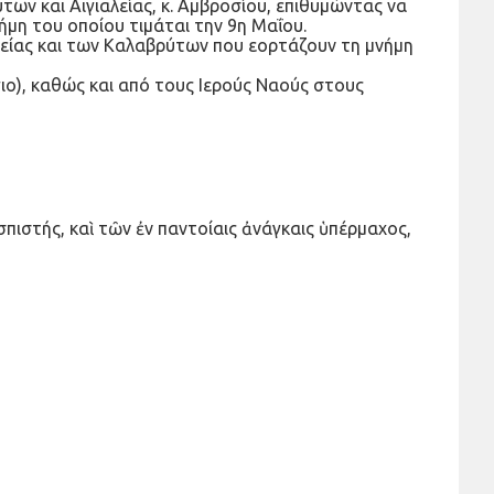
ν και Αιγιαλείας, κ. Αμβροσίου, επιθυμώντας να
ήμη του οποίου τιμάται την 9η Μαΐου.
αλείας και των Καλαβρύτων που εορτάζουν τη μνήμη
γιο), καθώς και από τους Ιερούς Ναούς στους
πιστής, καὶ τῶν ἐν παντοίαις ἀνάγκαις ὑπέρμαχος,