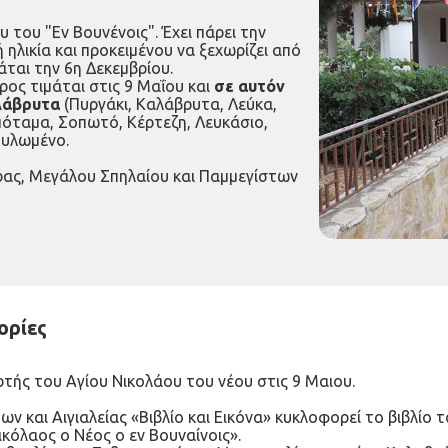
 του "Εν Βουνένοις". Έχει πάρει την
ηλικία και προκειμένου να ξεχωρίζει από
άται την 6η Δεκεμβρίου.
ος τιμάται στις 9 Μαΐου και
σε αυτόν
αλάβρυτα
(Πυργάκι, Καλάβρυτα, Λεύκα,
όταμα, Σοπωτό, Κέρτεζη, Λευκάσιο,
ουλωμένο.
ύρας, Μεγάλου Σπηλαίου και Παμμεγίστων
ορίες
ρτής του Αγίου Νικολάου του νέου στις 9 Μαιου.
ν και Αιγιαλείας «Βιβλίο και Εικόνα» κυκλοφορεί το βιβλί
ικόλαος ο Νέος ο εν Βουναίνοις».