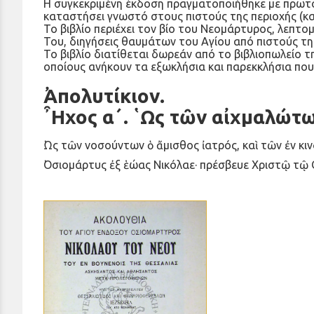
Η συγκεκριμένη έκδοση πραγματοποιήθηκε με πρωτο
καταστήσει γνωστό στους πιστούς της περιοχής (και
Το βιβλίο περιέχει τον βίο του Νεομάρτυρος, λεπτ
Του, διηγήσεις θαυμάτων του Αγίου από πιστούς τη
Το βιβλίο διατίθεται δωρεάν από το βιβλιοπωλείο τ
οποίους ανήκουν τα εξωκλήσια και παρεκκλήσια που
᾿Απολυτίκιον.
῏Ηχος α΄. ῾Ως τῶν αἰχμαλώτω
῾Ως τῶν νοσούντων ὁ ἄμισθος ἰατρός, καὶ τῶν ἐν κ
῾Οσιομάρτυς ἐξ ἑώας Νικόλαε· πρέσβευε Χριστῷ τῷ