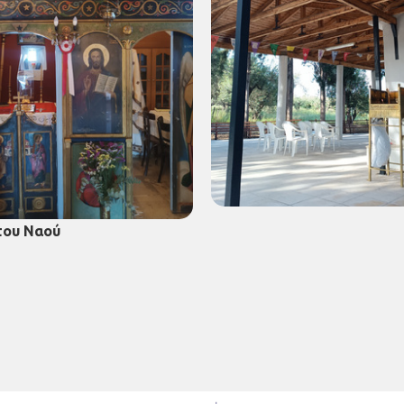
του Ναού