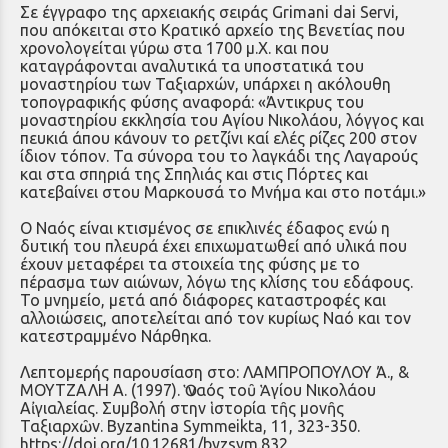
Σε έγγραφο της αρχειακής σειράς Grimani dai Servi,
που απόκειται στο Κρατικό αρχείο της Βενετίας που
χρονολογείται γύρω στα 1700 μ.Χ. και που
καταγράφονται αναλυτικά τα υποστατικά του
μοναστηρίου των Ταξιαρχών, υπάρχει η ακόλουθη
τοπογραφικής φύσης αναφορά: «Άντικρυς του
μοναστηρίου εκκλησία του Αγίου Νικολάου, λόγγος και
πευκιά άπου κάνουν το ρετζίνι καί ελές ρίζες 200 στον
ίδιον τόπον. Τα σύνορα του το λαγκάδι της Λαγαρούς
και στα σπηριά της Σπηλιάς και στις Πόρτες και
κατεβαίνει στου Μαρκουσά το Μνήμα και στο ποτάμι.»
Ο Ναός είναι κτισμένος σε επικλινές έδαφος ενώ η
δυτική του πλευρά έχει επιχωματωθεί από υλικά που
έχουν μεταφέρει τα στοιχεία της φύσης με το
πέρασμα των αιώνων, λόγω της κλίσης του εδάφους.
Το μνημείο, μετά από διάφορες καταστροφές και
αλλοιώσεις, αποτελείται από τον κυρίως Ναό και τον
κατεστραμμένο Νάρθηκα.
Λεπτομερής παρουσίαση στο: ΛΑΜΠΡΟΠΟΥΛΟΥ Ά., &
ΜΟΥΤΖΑΛΗ Α. (1997). Ὁ ναός τοῦ Ἁγίου Νικολάου
Αἰγιαλείας. Συμβολή στην ἱστορία τῆς μονῆς
Ταξιαρχῶν. Byzantina Symmeikta, 11, 323-350.
https://doi.org/10.12681/byzsym.832