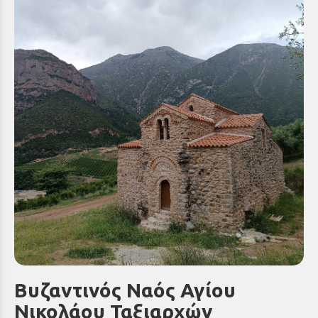
Βυζαντινός Ναός Αγίου
Νικολάου Ταξιαρχών