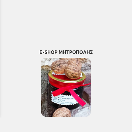
E-SHOP ΜΗΤΡΟΠΟΛΗΣ
Εκκλησιαστικά & Μοναστηριακά
προϊόντα, εικόνες, εκδόσεις κ.ά.