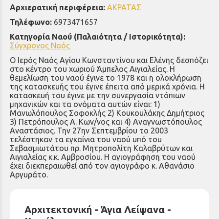
Αρχιερατική περιφέρεια:
ΑΚΡΑΤΑΣ
Τηλέφωνο:
6973471657
Κατηγορία Ναού (Παλαιότητα / Ιστορικότητα):
Σύγχρονος Ναός
Ο Ιερός Ναός Αγίου Κωνσταντίνου και Ελένης δεσπόζει
στο κέντρο του χωριού Άμπελος Αιγιαλείας. Η
θεμελίωση του ναού έγινε το 1978 και η ολοκλήρωση
της κατασκευής του έγινε έπειτα από μερικά χρόνια. Η
κατασκευή του έγινε με την συνεργασία ντόπιων
μηχανικών και τα ονόματα αυτών είναι: 1)
Μανωλόπουλος Σοφοκλής 2) Κουκουλάκης Δημήτριος
3) Πετρόπουλος Α. Κων/νος και 4) Αναγνωστόπουλος
Αναστάσιος. Την 27ην Σεπτεμβρίου το 2003
τελέστηκαν τα εγκαίνια του ναού υπό του
Σεβασμιωτάτου πρ. Μητροπολίτη Καλαβρύτων και
Αιγιαλείας κ.κ. Αμβροσίου. Η αγιογράφηση του ναού
έχει διεκπεραιωθεί από τον αγιογράφο κ. Αθανάσιο
Αργυράτο.
Αρχιτεκτονική - Άγια Λείψανα -